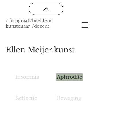
/ fotograaf /beeldend
kunstenaar /docent
Ellen Meijer kunst
Insomnia
Aphrodite
Reflectie
Beweging