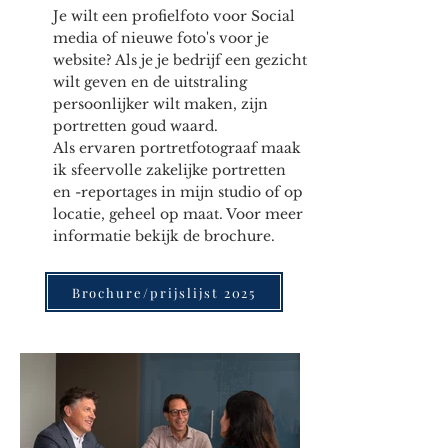
fotostudio in Abcoude, gespecialiseerd in
Je wilt een profielfoto voor Social
schilderlessen en portretfotografie
media of nieuwe foto's voor je
website? A
ls je je bedrijf een gezicht
wilt geven en de uitstraling
persoonlijker wilt maken, zijn
portretten goud waard.
Als ervaren portretfotograaf maak
ik sfeervolle zakelijke portretten
en -reportages in mijn studio of op
locatie, geheel op maat. Voor meer
informatie bekijk de brochure.
Brochure/prijslijst 2025